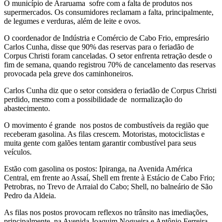
O município de Araruama sofre com a falta de produtos nos
supermercados. Os consumidores reclamam a falta, principalmente,
de legumes e verduras, além de leite e ovos.
O coordenador de Indústria e Comércio de Cabo Frio, empresário
Carlos Cunha, disse que 90% das reservas para o feriadão de
Corpus Christi foram canceladas. O setor enfrenta retração desde o
fim de semana, quando registrou 70% de cancelamento das reservas
provocada pela greve dos caminhoneiros.
Carlos Cunha diz que o setor considera o feriadão de Corpus Christi
perdido, mesmo com a possibilidade de normalização do
abastecimento.
O movimento é grande nos postos de combustíveis da região que
receberam gasolina. As filas crescem. Motoristas, motociclistas e
muita gente com galões tentam garantir combustível para seus
veículos.
Estão com gasolina os postos: Ipiranga, na Avenida América
Central, em frente ao Assaí, Shell em frente à Estácio de Cabo Frio;
Petrobras, no Trevo de Arraial do Cabo; Shell, no balneário de São
Pedro da Aldeia.
As filas nos postos provocam reflexos no trânsito nas imediações,
principalmente, na Avenida Joaquim Nogueira e Antônio Ferreira