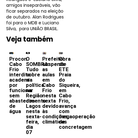
amigos inseparáveis, vão
ficar separados na eleição
de outubro. Alan Rodrigues
foi para o MDB e Luciano
Silva, para UNIÃO BRASIL.
Veja também
Procon
O
Prefeito
Obra
Cabo
SOMBRA:
suspende
da
Frio
Tudo
as
ETE
interdita
sobre
aulas
Praia
academia
a
em
do
por
política
Cabo
Siqueira,
funcionar
na
Frio
em
sem
Região
nesta
Cabo
abastecimento
dos
sexta
Frio,
de
Lagos
devido
avança
água
nesta
às
com
sexta-
condições
megaoperação
feira,
climáticas
de
dia
concretagem
07