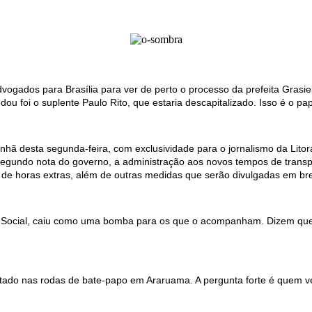
vogados para Brasília para ver de perto o processo da prefeita Gras
u foi o suplente Paulo Rito, que estaria descapitalizado. Isso é o pa
hã desta segunda-feira, com exclusividade para o jornalismo da Litor
 segundo nota do governo, a administração aos novos tempos de transp
de horas extras, além de outras medidas que serão divulgadas em br
o Social, caiu como uma bomba para os que o acompanham. Dizem que S
tado nas rodas de bate-papo em Araruama. A pergunta forte é quem ve