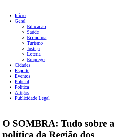
Ir
para
Início
o
Geral
conteúdo
Educação
Saúde
Economia
Turismo
Justiça
Loteria
Emprego
Cidades
Esporte
Eventos
Policial
Política
Artigos
Publicidade Legal
O SOMBRA: Tudo sobre a
política da Região dos