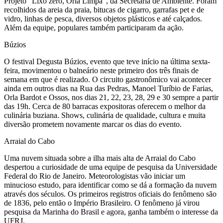
Projeto “Lixo zero, Orla Limpa”, da Secretaria de Ambiente. Foram
recolhidos da areia da praia, bitucas de cigarro, garrafas pet e de
vidro, linhas de pesca, diversos objetos plásticos e até calçados.
Além da equipe, populares também participaram da ação.
Búzios
O festival Degusta Búzios, evento que teve início na última sexta-
feira, movimentou o balneário neste primeiro dos três finais de
semana em que é realizado. O circuito gastronômico vai acontecer
ainda em outros dias na Rua das Pedras, Manoel Turíbio de Farias,
Orla Bardot e Ossos, nos dias 21, 22, 23, 28, 29 e 30 sempre a partir
das 19h. Cerca de 80 barracas expositoras oferecem o melhor da
culinária buziana. Shows, culinária de qualidade, cultura e muita
diversão prometem novamente marcar os dias do evento.
Arraial do Cabo
Uma nuvem situada sobre a ilha mais alta de Arraial do Cabo
despertou a curiosidade de uma equipe de pesquisa da Universidade
Federal do Rio de Janeiro. Meteorologistas vão iniciar um
minucioso estudo, para identificar como se dá a formação da nuvem
através dos séculos. Os primeiros registros oficiais do fenômeno são
de 1836, pelo então o Império Brasileiro. O fenômeno já virou
pesquisa da Marinha do Brasil e agora, ganha também o interesse da
UFRJ.