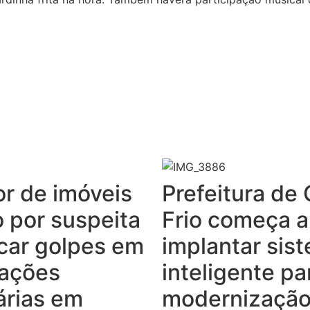
or de imóveis
Prefeitura de
o por suspeita
Frio começa a
icar golpes em
implantar sis
ações
inteligente pa
árias em
modernização