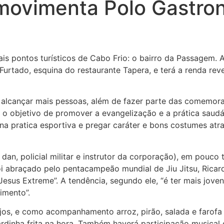
movimenta Polo Gastro
s pontos turísticos de Cabo Frio: o bairro da Passagem. 
Furtado, esquina do restaurante Tapera, e terá a renda rev
a e alcançar mais pessoas, além de fazer parte das comemo
m o objetivo de promover a evangelização e a prática saudáv
 na pratica esportiva e pregar caráter e bons costumes at
dan, policial militar e instrutor da corporação), em pouco
i abraçado pelo pentacampeão mundial de Jiu Jitsu, Ricard
Jesus Extreme”. A tendência, segundo ele, “é ter mais joven
imento”.
jos, e como acompanhamento arroz, pirão, salada e farofa
ardinha frita na hora. Também haverá participação musica