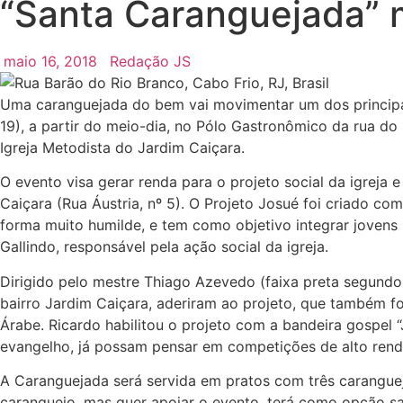
“Santa Caranguejada” 
maio 16, 2018
Redação JS
Uma caranguejada do bem vai movimentar um dos principai
19), a partir do meio-dia, no Pólo Gastronômico da rua do 
Igreja Metodista do Jardim Caiçara.
O evento visa gerar renda para o projeto social da igrej
Caiçara (Rua Áustria, nº 5). O Projeto Josué foi criado co
forma muito humilde, e tem como objetivo integrar jovens
Gallindo, responsável pela ação social da igreja.
Dirigido pelo mestre Thiago Azevedo (faixa preta segundo 
bairro Jardim Caiçara, aderiram ao projeto, que também fo
Árabe. Ricardo habilitou o projeto com a bandeira gospel “
evangelho, já possam pensar em competições de alto rend
A Caranguejada será servida em pratos com três carangue
caranguejo, mas quer apoiar o evento, terá como opção s