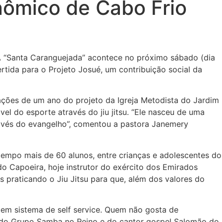
nômico de Cabo Frio
A “Santa Caranguejada” acontece no próximo sábado (dia
ertida para o Projeto Josué, um contribuição social da
rações de um ano do projeto da Igreja Metodista do Jardim
el do esporte através do jiu jitsu. “Ele nasceu de uma
ravés do evangelho”, comentou a pastora Janemery
 tempo mais de 60 alunos, entre crianças e adolescentes do
o Capoeira, hoje instrutor do exército dos Emirados
s praticando o Jiu Jitsu para que, além dos valores do
 em sistema de self service. Quem não gosta de
l do Grupo Samba no Reino e do cantor gospel Salomão do