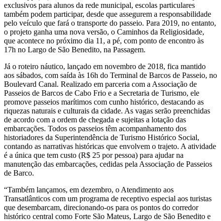
exclusivos para alunos da rede municipal, escolas particulares
também podem participar, desde que assegurem a responsabilidade
pelo veículo que fará o transporte do passeio. Para 2019, no entanto,
o projeto ganha uma nova versão, o Caminhos da Religiosidade,
que acontece no próximo dia 11, a pé, com ponto de encontro às
17h no Largo de São Benedito, na Passagem.
Já o roteiro náutico, lançado em novembro de 2018, fica mantido
aos sábados, com saída às 16h do Terminal de Barcos de Passeio, no
Boulevard Canal. Realizado em parceria com a Associação de
Passeios de Barcos de Cabo Frio e a Secretaria de Turismo, ele
promove passeios marítimos com cunho histórico, destacando as
riquezas naturais e culturais da cidade. As vagas serão preenchidas
de acordo com a ordem de chegada e sujeitas a lotação das
embarcações. Todos os passeios têm acompanhamento dos
historiadores da Superintendência de Turismo Histórico Social,
contando as narrativas históricas que envolvem o trajeto. A atividade
é a única que tem custo (R$ 25 por pessoa) para ajudar na
manutenção das embarcações, cedidas pela Associação de Passeios
de Barco.
“Também lançamos, em dezembro, o Atendimento aos
Transatlânticos com um programa de receptivo especial aos turistas
que desembarcam, direcionando-os para os pontos do corredor
histórico central como Forte São Mateus, Largo de São Benedito e