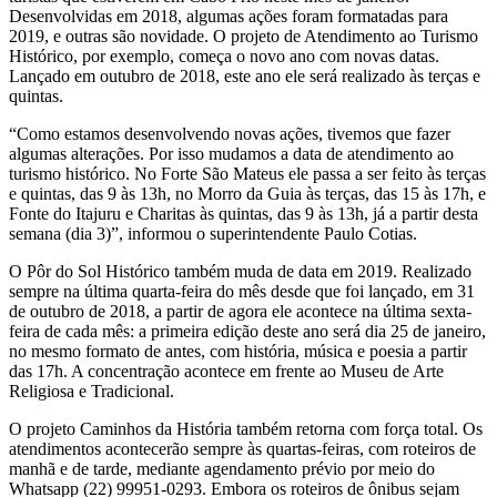
Desenvolvidas em 2018, algumas ações foram formatadas para
2019, e outras são novidade. O projeto de Atendimento ao Turismo
Histórico, por exemplo, começa o novo ano com novas datas.
Lançado em outubro de 2018, este ano ele será realizado às terças e
quintas.
“Como estamos desenvolvendo novas ações, tivemos que fazer
algumas alterações. Por isso mudamos a data de atendimento ao
turismo histórico. No Forte São Mateus ele passa a ser feito às terças
e quintas, das 9 às 13h, no Morro da Guia às terças, das 15 às 17h, e
Fonte do Itajuru e Charitas às quintas, das 9 às 13h, já a partir desta
semana (dia 3)”, informou o superintendente Paulo Cotias.
O Pôr do Sol Histórico também muda de data em 2019. Realizado
sempre na última quarta-feira do mês desde que foi lançado, em 31
de outubro de 2018, a partir de agora ele acontece na última sexta-
feira de cada mês: a primeira edição deste ano será dia 25 de janeiro,
no mesmo formato de antes, com história, música e poesia a partir
das 17h. A concentração acontece em frente ao Museu de Arte
Religiosa e Tradicional.
O projeto Caminhos da História também retorna com força total. Os
atendimentos acontecerão sempre às quartas-feiras, com roteiros de
manhã e de tarde, mediante agendamento prévio por meio do
Whatsapp (22) 99951-0293. Embora os roteiros de ônibus sejam