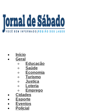
Ir
para
o
conteúdo
Início
Geral
Educação
Saúde
Economia
Turismo
Justiça
Loteria
Emprego
Cidades
Esporte
Eventos
Policial