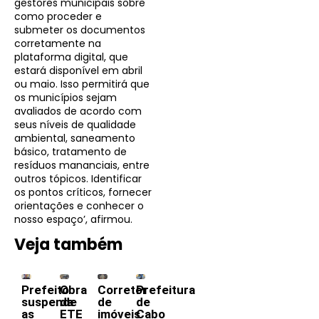
gestores municipais sobre
como proceder e
submeter os documentos
corretamente na
plataforma digital, que
estará disponível em abril
ou maio. Isso permitirá que
os municípios sejam
avaliados de acordo com
seus níveis de qualidade
ambiental, saneamento
básico, tratamento de
resíduos mananciais, entre
outros tópicos. Identificar
os pontos críticos, fornecer
orientações e conhecer o
nosso espaço’, afirmou.
Veja também
Prefeito
Obra
Corretor
Prefeitura
suspende
da
de
de
as
ETE
imóveis
Cabo