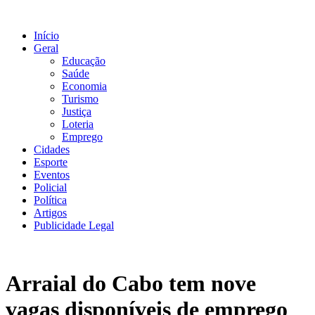
Ir
para
Início
o
Geral
conteúdo
Educação
Saúde
Economia
Turismo
Justiça
Loteria
Emprego
Cidades
Esporte
Eventos
Policial
Política
Artigos
Publicidade Legal
Arraial do Cabo tem nove
vagas disponíveis de emprego