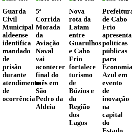
Guarda
5ª
Nova
Prefeitur
Civil
Corrida
rota da
de Cabo
Municipal
Morada
Latam
Frio
aldeense
da
entre
apresenta
identifica
Aviação
Guarulhos
políticas
mandado
Naval
e Cabo
públicas
de
vai
Frio
para
prisão
acontecer
fortalece
Economi
durante
final do
turismo
Azul em
atendimento
mês em
de
evento
de
São
Búzios e
de
ocorrência
Pedro da
da
inovação
Aldeia
Região
na
dos
capital
Lagos
do
Estado