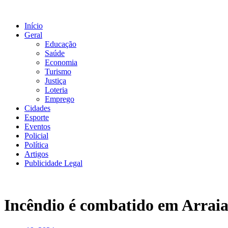
Ir
para
Início
o
Geral
conteúdo
Educação
Saúde
Economia
Turismo
Justiça
Loteria
Emprego
Cidades
Esporte
Eventos
Policial
Política
Artigos
Publicidade Legal
Incêndio é combatido em Arrai