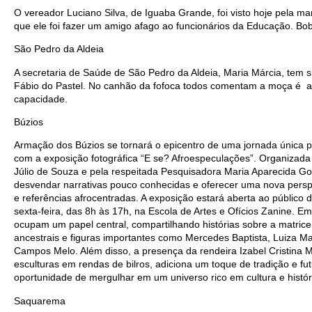
O vereador Luciano Silva, de Iguaba Grande, foi visto hoje pela 
que ele foi fazer um amigo afago ao funcionários da Educação. Bo
São Pedro da Aldeia
A secretaria de Saúde de São Pedro da Aldeia, Maria Márcia, tem 
Fábio do Pastel. No canhão da fofoca todos comentam a moça é a 
capacidade.
Búzios
Armação dos Búzios se tornará o epicentro de uma jornada única pela
com a exposição fotográfica “E se? Afroespeculações”. Organizad
Júlio de Souza e pela respeitada Pesquisadora Maria Aparecida G
desvendar narrativas pouco conhecidas e oferecer uma nova perspe
e referências afrocentradas. A exposição estará aberta ao público
sexta-feira, das 8h às 17h, na Escola de Artes e Ofícios Zanine. 
ocupam um papel central, compartilhando histórias sobre a matricen
ancestrais e figuras importantes como Mercedes Baptista, Luiza Ma
Campos Melo. Além disso, a presença da rendeira Izabel Cristina
esculturas em rendas de bilros, adiciona um toque de tradição e f
oportunidade de mergulhar em um universo rico em cultura e história
Saquarema