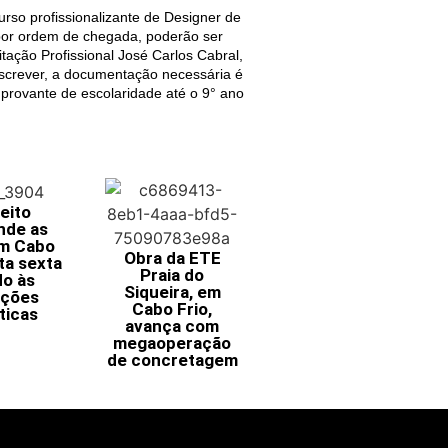
urso profissionalizante de Designer de
 por ordem de chegada, poderão ser
itação Profissional José Carlos Cabral,
nscrever, a documentação necessária é
mprovante de escolaridade até o 9° ano
eito
nde as
em Cabo
Obra da ETE
ta sexta
Praia do
do às
Siqueira, em
ições
Cabo Frio,
ticas
avança com
megaoperação
de concretagem