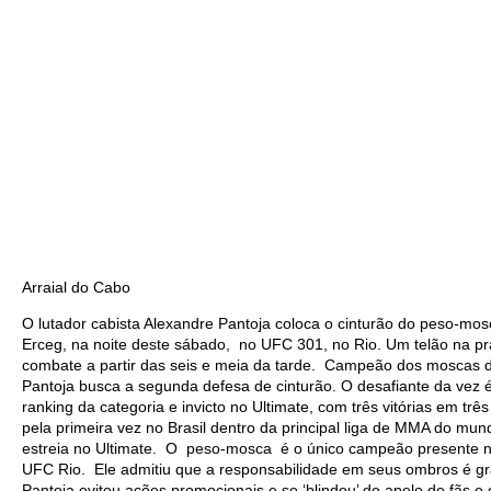
Arraial do Cabo
O lutador cabista Alexandre Pantoja coloca o cinturão do peso-mos
Erceg, na noite deste sábado, no UFC 301, no Rio. Um telão na pra
combate a partir das seis e meia da tarde. Campeão dos moscas 
Pantoja busca a segunda defesa de cinturão. O desafiante da vez 
ranking da categoria e invicto no Ultimate, com três vitórias em três
pela primeira vez no Brasil dentro da principal liga de MMA do mu
estreia no Ultimate. O peso-mosca é o único campeão presente no
UFC Rio. Ele admitiu que a responsabilidade em seus ombros é gr
Pantoja evitou ações promocionais e se ‘blindou’ do apelo de fãs e