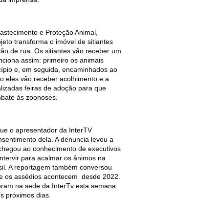
bastecimento e Proteção Animal,
jeto transforma o imóvel de sitiantes
ão de rua. Os sitiantes vão receber um
nciona assim: primeiro os animais
cípio e, em seguida, encaminhados ao
o eles vão receber acolhimento e a
alizadas feiras de adoção para que
mbate às zoonoses.
ue o apresentador da InterTV
sentimento dela. A denuncia levou a
já chegou ao conhecimento de executivos
ntervir para acalmar os ânimos na
asil. A reportagem também conversou
que os assédios acontecem desde 2022.
eram na sede da InterTv esta semana.
s próximos dias.