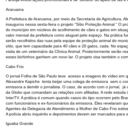
Araruama
A Prefeitura de Araruama, por meio da Secretaria de Agricultura, A
inaugurou nessa sexta-feira o projeto “Sítio Proteção Animal.” O pro
do município em núcleos de acolhimento de cães e gatos em situaç
valor mensal da prefeitura como aluguel pelo espaço. Na prática fu
serão recolhidos das ruas pela equipe de proteção animal do muni
sítio, que tem capacidade para 40 cães e 20 gatos, cada. No espaç
visita de um veterinário da Clínica Animal. Posteriormente serão re
esses bichinhos ganhem um novo lar. O projeto visa também o co
Cabo Frio
O jornal Folha de São Paulo teve acesso a imagens do vídeo em q
Alexandre Kapiche tenta beijar uma colega de emissora sem o con
emissora a demitir o jornalista. O caso, de acordo com o jornal, 
da Globo que comandam as relações com afiliadas. A rede estuda i
InterTV. A prática é comum quando casos do tipo ocorrem pelo Br
com funcionários e ex-funcionários da emissora. Eles revelaram 
Agentes da Delegacia de Atendimento a Mulher de Cabo Frio estiv
A polícia abriu inquérito e depoimentos devem ser marcados para o
Iguaba Grande