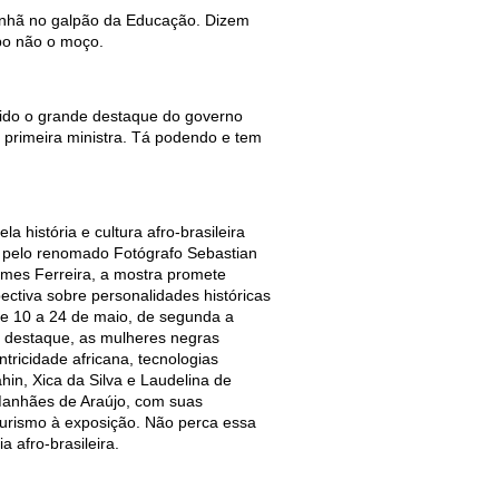
manhã no galpão da Educação. Dizem
bo não o moço.
sido o grande destaque do governo
primeira ministra. Tá podendo e tem
 história e cultura afro-brasileira
a pelo renomado Fotógrafo Sebastian
omes Ferreira, a mostra promete
ctiva sobre personalidades históricas
 de 10 a 24 de maio, de segunda a
Em destaque, as mulheres negras
tricidade africana, tecnologias
hin, Xica da Silva e Laudelina de
 Manhães de Araújo, com suas
uturismo à exposição. Não perca essa
 afro-brasileira.