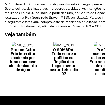
A Prefeitura de Saquarema está disponibilizando 20 vagas para o c
Sobrancelhas, destinado aos moradores da cidade. As inscrições,
realizadas no dia 07 de maio, a partir das 08h, no Centro de Capac
localizado na Rua Segisfredo Bravo, nº 139, em Bacaxá. Para se i
a seguinte: 2 fotos 3×4, comprovante de residência atualizado, co
do Ensino Fundamental, além de originais e cópias do RG e CPF.
Veja também
Procon Cabo
O SOMBRA:
Pref
Frio interdita
Tudo sobre a
suspe
academia por
política na
aulas 
funcionar sem
Região dos
Frio nes
abastecimento
Lagos nesta
devi
de água
sexta-feira, dia
cond
07
climá