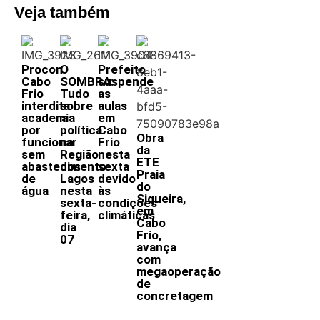
Veja também
Procon
O
Prefeito
Cabo
SOMBRA:
suspende
Frio
Tudo
as
interdita
sobre
aulas
academia
a
em
por
política
Cabo
Obra
funcionar
na
Frio
da
sem
Região
nesta
ETE
abastecimento
dos
sexta
Praia
de
Lagos
devido
do
água
nesta
às
Siqueira,
sexta-
condições
em
feira,
climáticas
Cabo
dia
Frio,
07
avança
com
megaoperação
de
concretagem