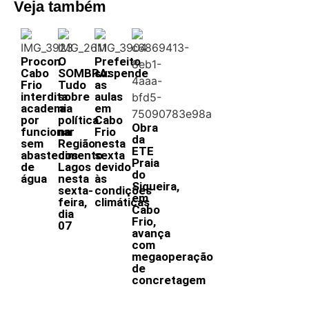
Veja também
Procon
O
Prefeito
Cabo
SOMBRA:
suspende
Frio
Tudo
as
interdita
sobre
aulas
academia
a
em
por
política
Cabo
Obra
funcionar
na
Frio
da
sem
Região
nesta
ETE
abastecimento
dos
sexta
Praia
de
Lagos
devido
do
água
nesta
às
Siqueira,
sexta-
condições
em
feira,
climáticas
Cabo
dia
Frio,
07
avança
com
megaoperação
de
concretagem