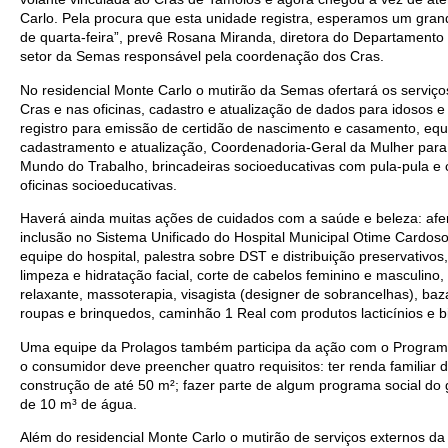
Carlo. Pela procura que esta unidade registra, esperamos um gran
de quarta-feira”, prevê Rosana Miranda, diretora do Departamento 
setor da Semas responsável pela coordenação dos Cras.
No residencial Monte Carlo o mutirão da Semas ofertará os serviç
Cras e nas oficinas, cadastro e atualização de dados para idosos e 
registro para emissão de certidão de nascimento e casamento, equ
cadastramento e atualização, Coordenadoria-Geral da Mulher para
Mundo do Trabalho, brincadeiras socioeducativas com pula-pula e 
oficinas socioeducativas.
Haverá ainda muitas ações de cuidados com a saúde e beleza: aferi
inclusão no Sistema Unificado do Hospital Municipal Otime Cardo
equipe do hospital, palestra sobre DST e distribuição preservativos,
limpeza e hidratação facial, corte de cabelos feminino e masculi
relaxante, massoterapia, visagista (designer de sobrancelhas), ba
roupas e brinquedos, caminhão 1 Real com produtos lacticínios e b
Uma equipe da Prolagos também participa da ação com o Programa Ta
o consumidor deve preencher quatro requisitos: ter renda familiar 
construção de até 50 m²; fazer parte de algum programa social do
de 10 m³ de água.
Além do residencial Monte Carlo o mutirão de serviços externos 