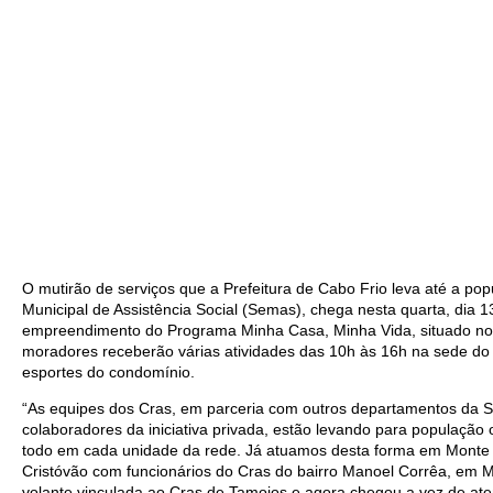
O mutirão de serviços que a Prefeitura de Cabo Frio leva até a pop
Municipal de Assistência Social (Semas), chega nesta quarta, dia 1
empreendimento do Programa Minha Casa, Minha Vida, situado no 
moradores receberão várias atividades das 10h às 16h na sede d
esportes do condomínio.
“As equipes dos Cras, em parceria com outros departamentos da 
colaboradores da iniciativa privada, estão levando para população 
todo em cada unidade da rede. Já atuamos desta forma em Monte 
Cristóvão com funcionários do Cras do bairro Manoel Corrêa, em M
volante vinculada ao Cras de Tamoios e agora chegou a vez de a