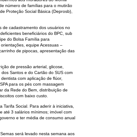
de número de famílias para o mutirão
de Proteção Social Básica (Deprosb),
os de cadastramento dos usuários no
deficientes beneficiários do BPC, sub
ipe do Bolsa Família para
 orientações, equipe Acessuas –
carrinho de pipocas, apresentação das
ção de pressão arterial, glicose,
so dos Santos e do Cartão do SUS com
 dentista com aplicação de flúor,
no, SPA para os pés com massagem
zar da Rede do Bem, distribuição de
iscoitos com baixo custo.
rifa Social. Para aderir à iniciativa,
de até 3 salários mínimos; imóvel com
 governo e ter média de consumo anual
da Semas será levado nesta semana aos