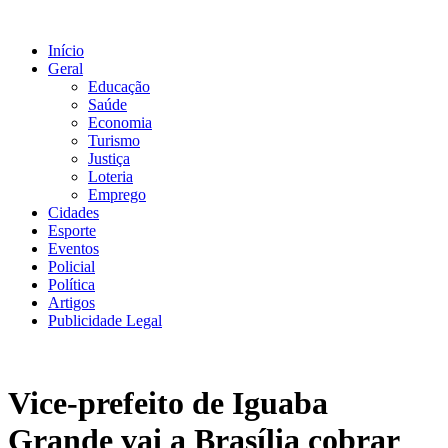
Ir
para
Início
o
Geral
conteúdo
Educação
Saúde
Economia
Turismo
Justiça
Loteria
Emprego
Cidades
Esporte
Eventos
Policial
Política
Artigos
Publicidade Legal
Vice-prefeito de Iguaba
Grande vai a Brasília cobrar