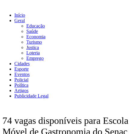
Ir
para
Início
o
Geral
conteúdo
Educação
Saúde
Economia
Turismo
Justiça
Loteria
Emprego
Cidades
Esporte
Eventos
Policial
Política
Artigos
Publicidade Legal
74 vagas disponíveis para Escola
Móvel de Gastronomia do Senac