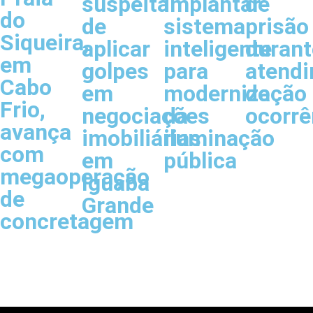
suspeita
implantar
de
do
de
sistema
prisão
Siqueira,
aplicar
inteligente
durant
em
golpes
para
atend
Cabo
em
modernização
de
Frio,
negociações
da
ocorrê
avança
imobiliárias
iluminação
com
em
pública
megaoperação
Iguaba
de
Grande
concretagem