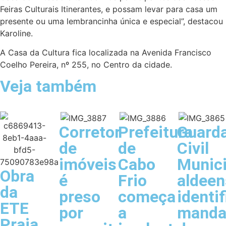
Feiras Culturais Itinerantes, e possam levar para casa um
presente ou uma lembrancinha única e especial”, destacou
Karoline.
A Casa da Cultura fica localizada na Avenida Francisco
Coelho Pereira, nº 255, no Centro da cidade.
Veja também
Corretor
Prefeitura
Guard
de
de
Civil
imóveis
Cabo
Munici
Obra
é
Frio
aldeen
da
preso
começa
identif
ETE
por
a
manda
Praia