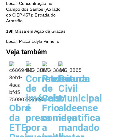
Local: Concentração no
Campo dos Santos (Ao lado
do CIEP 457); Estrada do
Arrastão.
19h Missa em Ação de Graças
Local: Praça Edyla Pinheiro
Veja também
Corretor
Prefeitura
Guarda
de
de
Civil
imóveis
Cabo
Municipal
Obra
é
Frio
aldeense
da
preso
começa
identifica
ETE
por
a
mandado