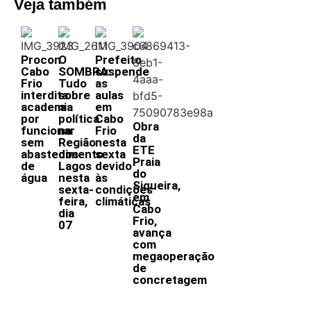
Veja também
Procon
O
Prefeito
Cabo
SOMBRA:
suspende
Frio
Tudo
as
interdita
sobre
aulas
academia
a
em
por
política
Cabo
Obra
funcionar
na
Frio
da
sem
Região
nesta
ETE
abastecimento
dos
sexta
Praia
de
Lagos
devido
do
água
nesta
às
Siqueira,
sexta-
condições
em
feira,
climáticas
Cabo
dia
Frio,
07
avança
com
megaoperação
de
concretagem