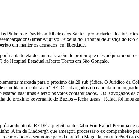
 Pinheiro e Davidson Ribeiro dos Santos, proprietários dos três cães 
o desembargador Gilmar Augusto Teixeira do Tribunal de Justiça do Rio
 perigo em manter os acusados em liberdade.
rária da tutela dos animais, além de proibir que eles adquiram outros
TI do Hospital Estadual Alberto Torres em São Gonçalo.
o suplementar marcada para o próximo dia 28 sub-júdice. O Jurídico da
ro de candidatura caberá ao TSE. Os advogados do candidato impugnad
estarão nas urnas e terão os votos contabilizados. Os advogados da c
a do próximo governante de Búzios – fecha aspas. Rafael foi impugnado
ré-candidato da REDE a prefeitura de Cabo Frio Rafael Peçanha de ca
ginho. A ira de Lindbergh que ameaçou processar o ex-companheiro peti
rocar o apoio a seu nome pelo da prefeita Magdala, em referência ao v