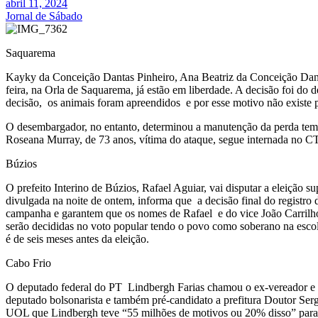
abril 11, 2024
Jornal de Sábado
Saquarema
Kayky da Conceição Dantas Pinheiro, Ana Beatriz da Conceição Dantas
feira, na Orla de Saquarema, já estão em liberdade. A decisão foi d
decisão, os animais foram apreendidos e por esse motivo não existe
O desembargador, no entanto, determinou a manutenção da perda tempo
Roseana Murray, de 73 anos, vítima do ataque, segue internada no C
Búzios
O prefeito Interino de Búzios, Rafael Aguiar, vai disputar a eleiçã
divulgada na noite de ontem, informa que a decisão final do regist
campanha e garantem que os nomes de Rafael e do vice João Carrilho 
serão decididas no voto popular tendo o povo como soberano na escolh
é de seis meses antes da eleição.
Cabo Frio
O deputado federal do PT Lindbergh Farias chamou o ex-vereador e p
deputado bolsonarista e também pré-candidato a prefitura Doutor Ser
UOL que Lindbergh teve “55 milhões de motivos ou 20% disso” para t