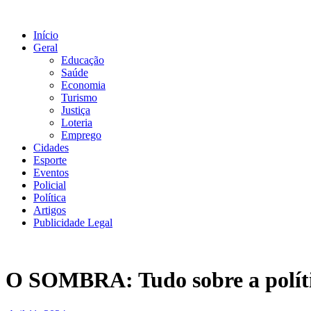
Ir
para
Início
o
Geral
conteúdo
Educação
Saúde
Economia
Turismo
Justiça
Loteria
Emprego
Cidades
Esporte
Eventos
Policial
Política
Artigos
Publicidade Legal
O SOMBRA: Tudo sobre a polític