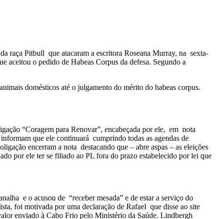
da raça Pitbull que atacaram a escritora Roseana Murray, na sexta-
 que aceitou o pedido de Habeas Corpus da defesa. Segundo a
 animais domésticos até o julgamento do mérito do habeas corpus.
 Coligação “Coragem para Renovar”, encabeçada por ele, em nota
o informam que ele continuará cumprindo todas as agendas de
oligação encerram a nota destacando que – abre aspas – as eleições
 por ele ter se filiado ao PL fora do prazo estabelecido por lei que
nalha e o acusou de “receber mesada” e de estar a serviço do
sta, foi motivada por uma declaração de Rafael que disse ao site
alor enviado à Cabo Frio pelo Ministério da Saúde. Lindbergh