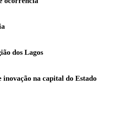
e ocorrência
ia
gião dos Lagos
 inovação na capital do Estado