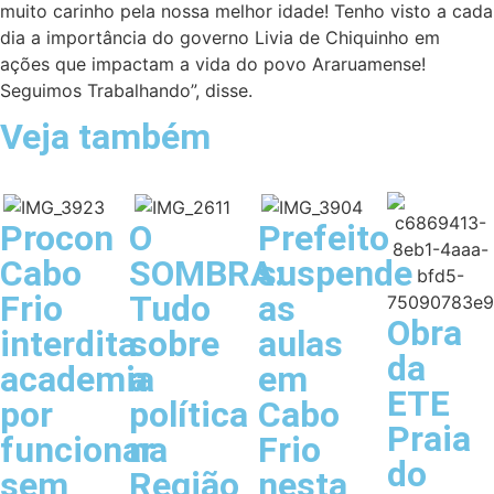
muito carinho pela nossa melhor idade! Tenho visto a cada
dia a importância do governo Livia de Chiquinho em
ações que impactam a vida do povo Araruamense!
Seguimos Trabalhando”, disse.
Veja também
Procon
O
Prefeito
Cabo
SOMBRA:
suspende
Frio
Tudo
as
Obra
interdita
sobre
aulas
da
academia
a
em
ETE
por
política
Cabo
Praia
funcionar
na
Frio
do
sem
Região
nesta