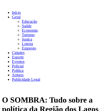
Ir
para
Início
o
Geral
conteúdo
Educação
Saúde
Economia
Turismo
Justiça
Loteria
Emprego
Cidades
Esporte
Eventos
Policial
Política
Artigos
Publicidade Legal
O SOMBRA: Tudo sobre a
política da Região dos Lagos