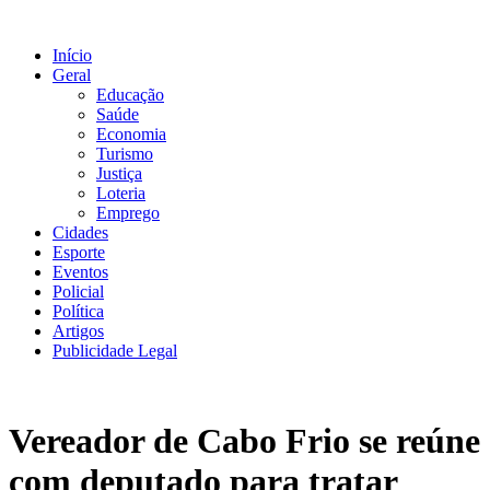
Ir
para
Início
o
Geral
conteúdo
Educação
Saúde
Economia
Turismo
Justiça
Loteria
Emprego
Cidades
Esporte
Eventos
Policial
Política
Artigos
Publicidade Legal
Vereador de Cabo Frio se reúne
com deputado para tratar