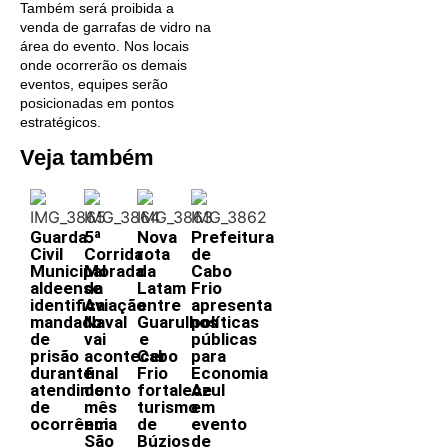
Também será proibida a
venda de garrafas de vidro na
área do evento. Nos locais
onde ocorrerão os demais
eventos, equipes serão
posicionadas em pontos
estratégicos.
Veja também
Guarda
5ª
Nova
Prefeitura
Civil
Corrida
rota
de
Municipal
Morada
da
Cabo
aldeense
da
Latam
Frio
identifica
Aviação
entre
apresenta
mandado
Naval
Guarulhos
políticas
de
vai
e
públicas
prisão
acontecer
Cabo
para
durante
final
Frio
Economia
atendimento
do
fortalece
Azul
de
mês
turismo
em
ocorrência
em
de
evento
São
Búzios
de