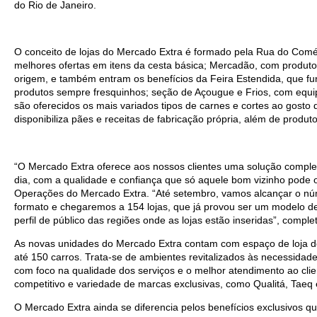
do Rio de Janeiro.
O conceito de lojas do Mercado Extra é formado pela Rua do Comér
melhores ofertas em itens da cesta básica; Mercadão, com produt
origem, e também entram os benefícios da Feira Estendida, que fun
produtos sempre fresquinhos; seção de Açougue e Frios, com equi
são oferecidos os mais variados tipos de carnes e cortes ao gosto 
disponibiliza pães e receitas de fabricação própria, além de produ
“O Mercado Extra oferece aos nossos clientes uma solução comple
dia, com a qualidade e confiança que só aquele bom vizinho pode of
Operações do Mercado Extra. “Até setembro, vamos alcançar o núm
formato e chegaremos a 154 lojas, que já provou ser um modelo 
perfil de público das regiões onde as lojas estão inseridas”, comple
As novas unidades do Mercado Extra contam com espaço de loja de
até 150 carros. Trata-se de ambientes revitalizados às necessida
com foco na qualidade dos serviços e o melhor atendimento ao cli
competitivo e variedade de marcas exclusivas, como Qualitá, Taeq
O Mercado Extra ainda se diferencia pelos benefícios exclusivos 