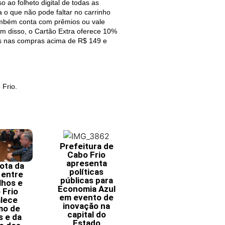
o ao folheto digital de todas as
 o que não pode faltar no carrinho
ambém conta com prêmios ou vale
ém disso, o Cartão Extra oferece 10%
tis nas compras acima de R$ 149 e
 Frio.
Prefeitura de
Cabo Frio
apresenta
ota da
políticas
 entre
públicas para
lhos e
Economia Azul
 Frio
em evento de
alece
inovação na
mo de
capital do
s e da
Estado