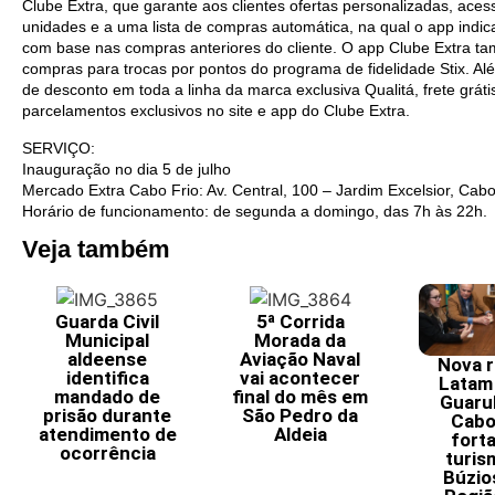
Clube Extra, que garante aos clientes ofertas personalizadas, acess
unidades e a uma lista de compras automática, na qual o app indica
com base nas compras anteriores do cliente. O app Clube Extra t
compras para trocas por pontos do programa de fidelidade Stix. Al
de desconto em toda a linha da marca exclusiva Qualitá, frete grá
parcelamentos exclusivos no site e app do Clube Extra.
SERVIÇO:
Inauguração no dia 5 de julho
Mercado Extra Cabo Frio: Av. Central, 100 – Jardim Excelsior, Cabo
Horário de funcionamento: de segunda a domingo, das 7h às 22h.
Veja também
Guarda Civil
5ª Corrida
Municipal
Morada da
aldeense
Aviação Naval
Nova r
identifica
vai acontecer
Latam
mandado de
final do mês em
Guaru
prisão durante
São Pedro da
Cabo
atendimento de
Aldeia
fort
ocorrência
turis
Búzio