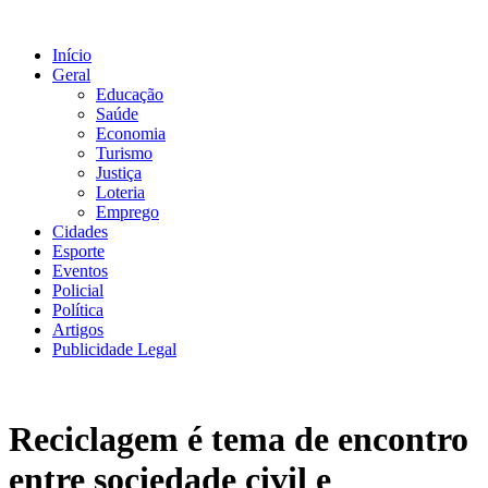
Ir
para
Início
o
Geral
conteúdo
Educação
Saúde
Economia
Turismo
Justiça
Loteria
Emprego
Cidades
Esporte
Eventos
Policial
Política
Artigos
Publicidade Legal
Reciclagem é tema de encontro
entre sociedade civil e