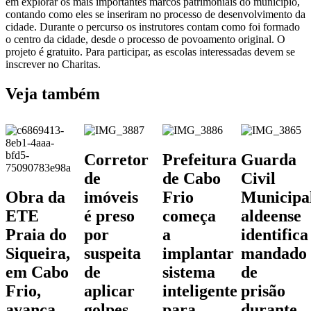
em explorar os mais importantes marcos patrimoniais do município,
contando como eles se inseriram no processo de desenvolvimento da
cidade. Durante o percurso os instrutores contam como foi formado
o centro da cidade, desde o processo de povoamento original. O
projeto é gratuito. Para participar, as escolas interessadas devem se
inscrever no Charitas.
Veja também
Corretor
Prefeitura
Guarda
de
de Cabo
Civil
Obra da
imóveis
Frio
Municipa
ETE
é preso
começa
aldeense
Praia do
por
a
identifica
Siqueira,
suspeita
implantar
mandado
em Cabo
de
sistema
de
Frio,
aplicar
inteligente
prisão
avança
golpes
para
durante