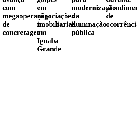
com
em
modernização
atendime
megaoperação
negociações
da
de
de
imobiliárias
iluminação
ocorrênci
concretagem
em
pública
Iguaba
Grande