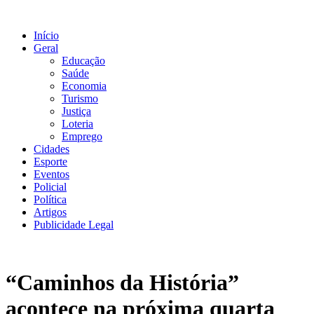
Ir
para
Início
o
Geral
conteúdo
Educação
Saúde
Economia
Turismo
Justiça
Loteria
Emprego
Cidades
Esporte
Eventos
Policial
Política
Artigos
Publicidade Legal
“Caminhos da História”
acontece na próxima quarta