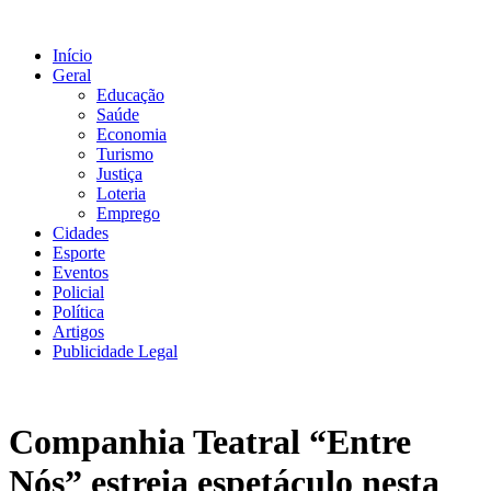
Ir
para
Início
o
Geral
conteúdo
Educação
Saúde
Economia
Turismo
Justiça
Loteria
Emprego
Cidades
Esporte
Eventos
Policial
Política
Artigos
Publicidade Legal
Companhia Teatral “Entre
Nós” estreia espetáculo nesta