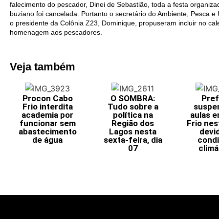
falecimento do pescador, Dinei de Sebastião, toda a festa organ
buziano foi cancelada. Portanto o secretário do Ambiente, Pesca 
o presidente da Colônia Z23, Dominique, propuseram incluir no cale
homenagem aos pescadores.
Veja também
Procon Cabo
O SOMBRA:
Pref
Frio interdita
Tudo sobre a
suspe
academia por
política na
aulas 
funcionar sem
Região dos
Frio nes
abastecimento
Lagos nesta
devi
de água
sexta-feira, dia
cond
07
climá