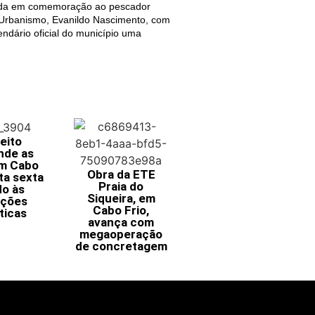
izada em comemoração ao pescador
e Urbanismo, Evanildo Nascimento, com
ndário oficial do município uma
eito
nde as
em Cabo
Obra da ETE
ta sexta
Praia do
do às
Siqueira, em
ições
Cabo Frio,
ticas
avança com
megaoperação
de concretagem