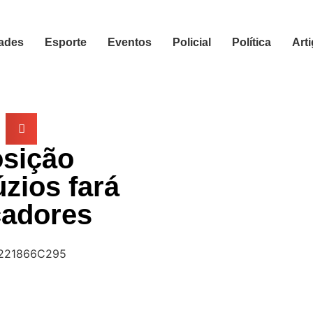
ades
Esporte
Eventos
Policial
Política
Art
sição
zios fará
cadores