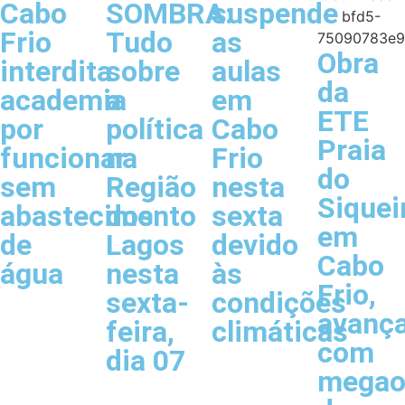
Cabo
SOMBRA:
suspende
Frio
Tudo
as
Obra
interdita
sobre
aulas
da
academia
a
em
ETE
por
política
Cabo
Praia
funcionar
na
Frio
do
sem
Região
nesta
Siquei
abastecimento
dos
sexta
em
de
Lagos
devido
Cabo
água
nesta
às
Frio,
sexta-
condições
avanç
feira,
climáticas
com
dia 07
megao