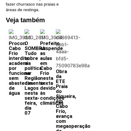
fazer churrasco nas praias e
áreas de restinga.
Veja também
Procon
O
Prefeito
Cabo
SOMBRA:
suspende
Frio
Tudo
as
interdita
sobre
aulas
academia
a
em
por
política
Cabo
Obra
funcionar
na
Frio
da
sem
Região
nesta
ETE
abastecimento
dos
sexta
Praia
de
Lagos
devido
do
água
nesta
às
Siqueira,
sexta-
condições
em
feira,
climáticas
Cabo
dia
Frio,
07
avança
com
megaoperação
de