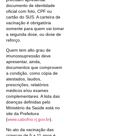
documento de identidade
oficial com foto, CPF ou
cartão do SUS. A carteira de
vacinação é obrigatória
somente para quem vai tomar
a segunda dose, ou dose de
reforço.
Quem tem alto grau de
imunossupressão deve
apresentar, ainda,
documentos que comprovem
a condição, como cópia de
atestados, laudos,
prescrições, relatórios
médicos e/ou exames
complementares. A lista das
doenças definidas pelo
Ministério da Saúde está no
site da Prefeitura
(
www.cabofrio.rj.gov.br
).
No ato da vacinação das
crianças de 5 a 11 anos é