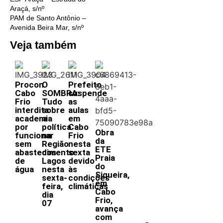
Araçá, s/nº
PAM de Santo Antônio –
Avenida Beira Mar, s/nº
Veja também
Procon
O
Prefeito
Cabo
SOMBRA:
suspende
Frio
Tudo
as
interdita
sobre
aulas
academia
a
em
por
política
Cabo
Obra
funcionar
na
Frio
da
sem
Região
nesta
ETE
abastecimento
dos
sexta
Praia
de
Lagos
devido
do
água
nesta
às
Siqueira,
sexta-
condições
em
feira,
climáticas
Cabo
dia
Frio,
07
avança
com