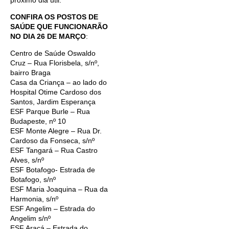
CONFIRA OS POSTOS DE
SAÚDE QUE FUNCIONARÃO
NO DIA 26 DE MARÇO
:
Centro de Saúde Oswaldo
Cruz – Rua Florisbela, s/nº,
bairro Braga
Casa da Criança – ao lado do
Hospital Otime Cardoso dos
Santos, Jardim Esperança
ESF Parque Burle – Rua
Budapeste, nº 10
ESF Monte Alegre – Rua Dr.
Cardoso da Fonseca, s/nº
ESF Tangará – Rua Castro
Alves, s/nº
ESF Botafogo- Estrada de
Botafogo, s/nº
ESF Maria Joaquina – Rua da
Harmonia, s/nº
ESF Angelim – Estrada do
Angelim s/nº
ESF Araçá – Estrada do