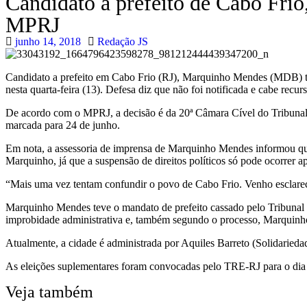
Candidato a prefeito de Cabo Frio
MPRJ
junho 14, 2018
Redação JS
Candidato a prefeito em Cabo Frio (RJ), Marquinho Mendes (MDB) teve
nesta quarta-feira (13). Defesa diz que não foi notificada e cabe recurs
De acordo com o MPRJ, a decisão é da 20ª Câmara Cível do Tribunal 
marcada para 24 de junho.
Em nota, a assessoria de imprensa de Marquinho Mendes informou que 
Marquinho, já que a suspensão de direitos políticos só pode ocorrer a
“Mais uma vez tentam confundir o povo de Cabo Frio. Venho esclarec
Marquinho Mendes teve o mandato de prefeito cassado pelo Tribunal Su
improbidade administrativa e, também segundo o processo, Marquinho e
Atualmente, a cidade é administrada por Aquiles Barreto (Solidariedad
As eleições suplementares foram convocadas pelo TRE-RJ para o dia
Veja também