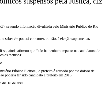
íticos suspensos pela Justiça, diz
-RJ), segundo informação divulgada pelo Ministério Público do Rio
 saber ele poderá concorrer, ou não, à eleição suplementar,
 disso, ainda afirmou que “não há nenhum impacto na candidatura de
os os recursos”.
o.
tério Público Eleitoral, o prefeito é acusado por ato doloso de
ão poderia ter sido candidato a prefeito em 2016.
 dia 10 de abril.