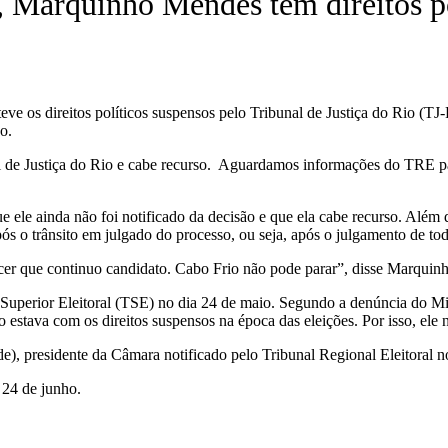
, Marquinho Mendes tem direitos pol
 os direitos políticos suspensos pelo Tribunal de Justiça do Rio (TJ
o.
de Justiça do Rio e cabe recurso. Aguardamos informações do TRE para
ele ainda não foi notificado da decisão e que ela cabe recurso. Além
pós o trânsito em julgado do processo, ou seja, após o julgamento de tod
er que continuo candidato. Cabo Frio não pode parar”, disse Marquinh
perior Eleitoral (TSE) no dia 24 de maio. Segundo a denúncia do Minis
stava com os direitos suspensos na época das eleições. Por isso, ele n
e), presidente da Câmara notificado pelo Tribunal Regional Eleitoral no
 24 de junho.