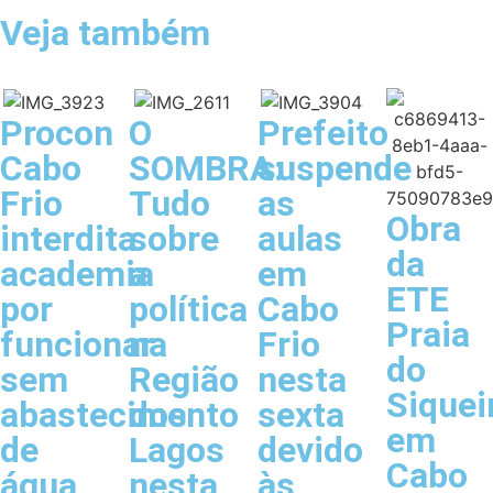
Veja também
Procon
O
Prefeito
Cabo
SOMBRA:
suspende
Frio
Tudo
as
Obra
interdita
sobre
aulas
da
academia
a
em
ETE
por
política
Cabo
Praia
funcionar
na
Frio
do
sem
Região
nesta
Siquei
abastecimento
dos
sexta
em
de
Lagos
devido
Cabo
água
nesta
às