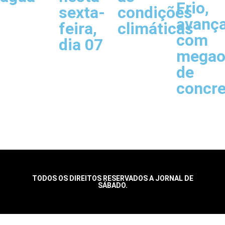
Frio,
sexta-
condições
avanç
feira,
climáticas
com
dia 07
megao
de
concr
TODOS OS DIREITOS RESERVADOS A JORNAL DE
SÁBADO.