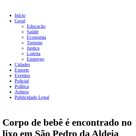
Ir
para
Início
o
Geral
conteúdo
Educação
Saúde
Economia
Turismo
Justiça
Loteria
Emprego
Cidades
Esporte
Eventos
Policial
Política
Artigos
Publicidade Legal
Corpo de bebê é encontrado no
lixo em São Pedro da Aldeia