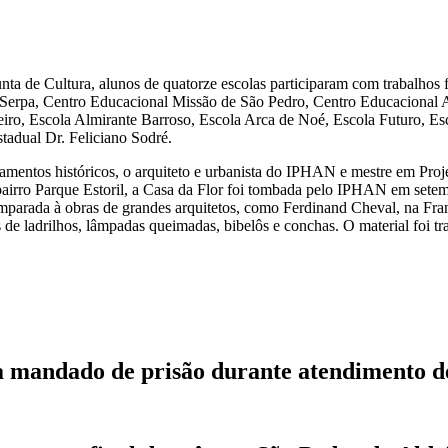
unta de Cultura, alunos de quatorze escolas participaram com trabalhos 
a Serpa, Centro Educacional Missão de São Pedro, Centro Educacional 
iro, Escola Almirante Barroso, Escola Arca de Noé, Escola Futuro, Es
tadual Dr. Feliciano Sodré.
entos históricos, o arquiteto e urbanista do IPHAN e mestre em Projeto
o bairro Parque Estoril, a Casa da Flor foi tombada pelo IPHAN em set
mparada à obras de grandes arquitetos, como Ferdinand Cheval, na Fra
de ladrilhos, lâmpadas queimadas, bibelôs e conchas. O material foi tra
ca mandado de prisão durante atendimento d