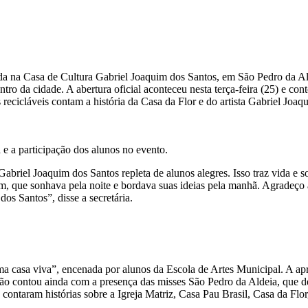
a na Casa de Cultura Gabriel Joaquim dos Santos, em São Pedro da Alde
ro da cidade. A abertura oficial aconteceu nesta terça-feira (25) e con
 recicláveis contam a história da Casa da Flor e do artista Gabriel Joaq
 e a participação dos alunos no evento.
abriel Joaquim dos Santos repleta de alunos alegres. Isso traz vida e 
m, que sonhava pela noite e bordava suas ideias pela manhã. Agradeço a
dos Santos”, disse a secretária.
ma casa viva”, encenada por alunos da Escola de Artes Municipal. A ap
ição contou ainda com a presença das misses São Pedro da Aldeia, que de
contaram histórias sobre a Igreja Matriz, Casa Pau Brasil, Casa da Flor