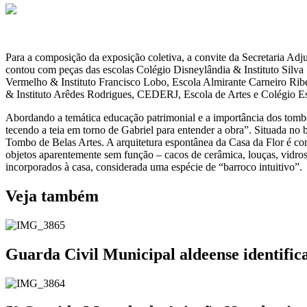
Para a composição da exposição coletiva, a convite da Secretaria Adj
contou com peças das escolas Colégio Disneylândia & Instituto Silv
Vermelho & Instituto Francisco Lobo, Escola Almirante Carneiro Ribe
& Instituto Arêdes Rodrigues, CEDERJ, Escola de Artes e Colégio Es
Abordando a temática educação patrimonial e a importância dos tombam
tecendo a teia em torno de Gabriel para entender a obra”. Situada n
Tombo de Belas Artes. A arquitetura espontânea da Casa da Flor é co
objetos aparentemente sem função – cacos de cerâmica, louças, vidros 
incorporados à casa, considerada uma espécie de “barroco intuitivo”.
Veja também
Guarda Civil Municipal aldeense identifi