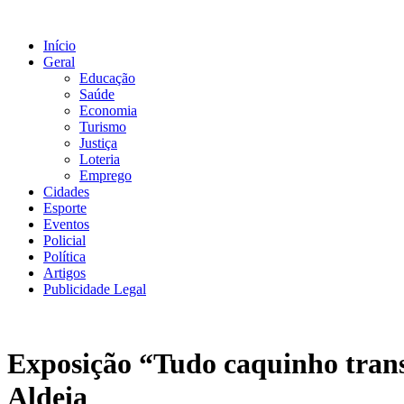
Ir
para
Início
o
Geral
conteúdo
Educação
Saúde
Economia
Turismo
Justiça
Loteria
Emprego
Cidades
Esporte
Eventos
Policial
Política
Artigos
Publicidade Legal
Exposição “Tudo caquinho trans
Aldeia