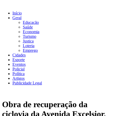
Ir
para
Início
o
Geral
conteúdo
Educação
Saúde
Economia
Turismo
Justiça
Loteria
Emprego
Cidades
Esporte
Eventos
Policial
Política
Artigos
Publicidade Legal
Obra de recuperação da
ciclovia da Avenida Excelsior,