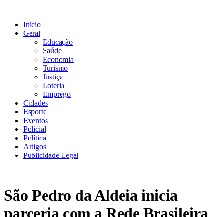
Ir
para
Início
o
Geral
conteúdo
Educação
Saúde
Economia
Turismo
Justiça
Loteria
Emprego
Cidades
Esporte
Eventos
Policial
Política
Artigos
Publicidade Legal
São Pedro da Aldeia inicia
parceria com a Rede Brasileira