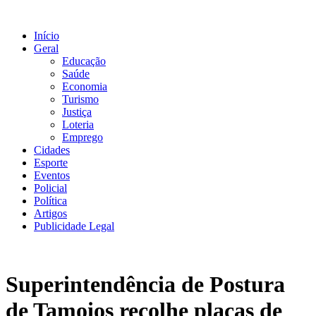
Ir
para
Início
o
Geral
conteúdo
Educação
Saúde
Economia
Turismo
Justiça
Loteria
Emprego
Cidades
Esporte
Eventos
Policial
Política
Artigos
Publicidade Legal
Superintendência de Postura
de Tamoios recolhe placas de