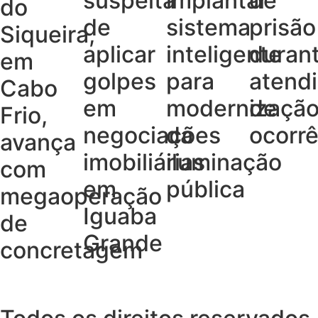
suspeita
implantar
de
do
de
sistema
prisão
Siqueira,
aplicar
inteligente
duran
em
golpes
para
atend
Cabo
em
modernizaçã
de
Frio,
negociações
da
ocorrê
avança
imobiliárias
iluminação
com
em
pública
megaoperação
Iguaba
de
Grande
concretagem