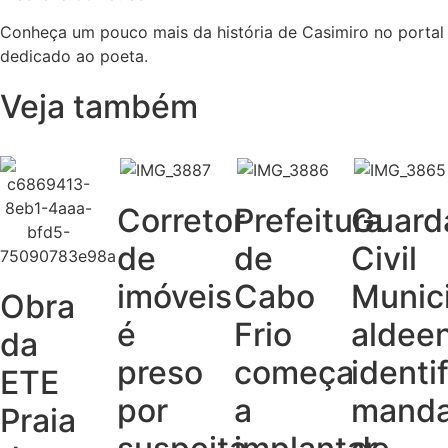
Conheça um pouco mais da história de Casimiro no portal
dedicado ao poeta.
Veja também
Corretor
Prefeitura
Guard
de
de
Civil
imóveis
Cabo
Munic
Obra
é
Frio
aldee
da
preso
começa
identi
ETE
por
a
mand
Praia