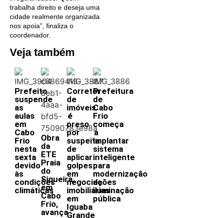
trabalha direito e deseja uma
cidade realmente organizada
nos apoia”, finaliza o
coordenador.
Veja também
Prefeito
Corretor
Prefeitura
suspende
de
de
as
imóveis
Cabo
aulas
é
Frio
em
preso
começa
Cabo
por
a
Obra
Frio
suspeita
implantar
da
nesta
de
sistema
ETE
sexta
aplicar
inteligente
Praia
devido
golpes
para
do
às
em
modernização
Siqueira,
condições
negociações
da
em
climáticas
imobiliárias
iluminação
Cabo
em
pública
Frio,
Iguaba
avança
Grande