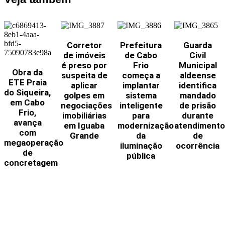
Corretor
Prefeitura
Guarda
de imóveis
de Cabo
Civil
é preso por
Frio
Municipal
Obra da
suspeita de
começa a
aldeense
ETE Praia
aplicar
implantar
identifica
do Siqueira,
golpes em
sistema
mandado
em Cabo
negociações
inteligente
de prisão
Frio,
imobiliárias
para
durante
avança
em Iguaba
modernização
atendimento
com
Grande
da
de
megaoperação
iluminação
ocorrência
de
pública
concretagem