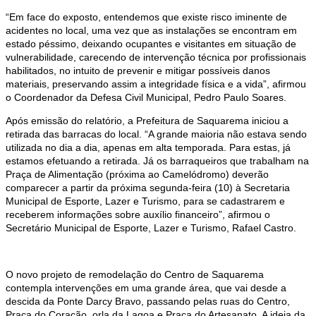
“Em face do exposto, entendemos que existe risco iminente de
acidentes no local, uma vez que as instalações se encontram em
estado péssimo, deixando ocupantes e visitantes em situação de
vulnerabilidade, carecendo de intervenção técnica por profissionais
habilitados, no intuito de prevenir e mitigar possíveis danos
materiais, preservando assim a integridade física e a vida”, afirmou
o Coordenador da Defesa Civil Municipal, Pedro Paulo Soares.
Após emissão do relatório, a Prefeitura de Saquarema iniciou a
retirada das barracas do local. “A grande maioria não estava sendo
utilizada no dia a dia, apenas em alta temporada. Para estas, já
estamos efetuando a retirada. Já os barraqueiros que trabalham na
Praça de Alimentação (próxima ao Camelódromo) deverão
comparecer a partir da próxima segunda-feira (10) à Secretaria
Municipal de Esporte, Lazer e Turismo, para se cadastrarem e
receberem informações sobre auxílio financeiro”, afirmou o
Secretário Municipal de Esporte, Lazer e Turismo, Rafael Castro.
O novo projeto de remodelação do Centro de Saquarema
contempla intervenções em uma grande área, que vai desde a
descida da Ponte Darcy Bravo, passando pelas ruas do Centro,
Praça do Coração, orla da Lagoa e Praça do Artesanato. A ideia da