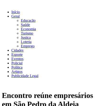
Ir
para
Início
o
Geral
conteúdo
Educação
Saúde
Economia
Turismo
Justiça
Loteria
Emprego
Cidades
Esporte
Eventos
Policial
Política
Artigos
Publicidade Legal
Encontro reúne empresários
em São Pedro da Aldeia