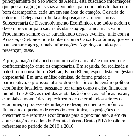
principalmente de São Pedro da Aldeia, está buscando informações
que possam agregar às suas atividades, para que todos tenham um
bom desempenho, cada um em sua área de atuação. Gostaria de
colocar a Delegacia da Junta à disposição e também a nossa
Subsecretaria de Desenvolvimento Econômico, que todos podem e
devem procurar para sanar dúvidas e agregar ainda mais valor.
Procuramos sempre estar participando desses eventos, junto com a
Aciaspa, o Sebrae e hoje também com a Caixa Econômica, que veio
para somar e agregar mais informações. Agradeço a todos pela
presença”, disse.
A programação foi aberta com um café da manhã e momento de
confraternização entre os empresários. Em seguida, foi realizada a
palestra do consultor do Sebrae, Fábio Rhein, especialista em gestão
empresarial. Em uma análise otimista, de forma prática e
participativa, o profissional abordou o histórico do cenário político
econômico brasileiro, passando por temas como a crise financeira
mundial de 2008, as medidas adotadas à época, as políticas fiscais,
cambiais e monetárias, aquecimento de determinados setores da
economia, o processo de inflação e desaquecimento econômico
financeiro, o período de recessão econômica, as projeções de
crescimento e reformas econômicas para o próximo ano, além da
apresentação de dados do Produto Interno Bruto (PIB) brasileiro,
referentes ao período de 2010 a 2016.