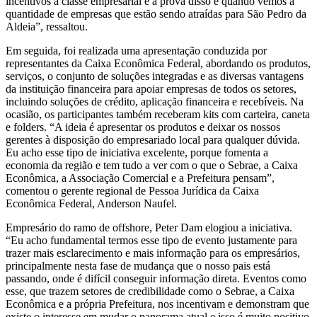
incentivos à classe empresarial e a prova disso é quando vemos a
quantidade de empresas que estão sendo atraídas para São Pedro da
Aldeia”, ressaltou.
Em seguida, foi realizada uma apresentação conduzida por
representantes da Caixa Econômica Federal, abordando os produtos,
serviços, o conjunto de soluções integradas e as diversas vantagens
da instituição financeira para apoiar empresas de todos os setores,
incluindo soluções de crédito, aplicação financeira e recebíveis. Na
ocasião, os participantes também receberam kits com carteira, caneta
e folders. “A ideia é apresentar os produtos e deixar os nossos
gerentes à disposição do empresariado local para qualquer dúvida.
Eu acho esse tipo de iniciativa excelente, porque fomenta a
economia da região e tem tudo a ver com o que o Sebrae, a Caixa
Econômica, a Associação Comercial e a Prefeitura pensam”,
comentou o gerente regional de Pessoa Jurídica da Caixa
Econômica Federal, Anderson Naufel.
Empresário do ramo de offshore, Peter Dam elogiou a iniciativa.
“Eu acho fundamental termos esse tipo de evento justamente para
trazer mais esclarecimento e mais informação para os empresários,
principalmente nesta fase de mudança que o nosso pais está
passando, onde é difícil conseguir informação direta. Eventos como
esse, que trazem setores de credibilidade como o Sebrae, a Caixa
Econômica e a própria Prefeitura, nos incentivam e demonstram que
existe o interesse em mudar o panorama atual e isso é muito positivo