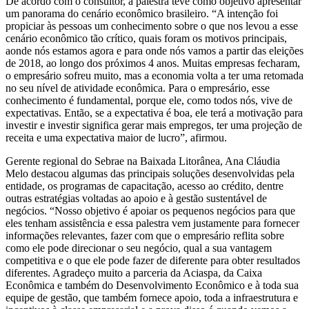
De acordo com o consultor, a palestra teve como objetivo apresentar
um panorama do cenário econômico brasileiro. “A intenção foi
propiciar às pessoas um conhecimento sobre o que nos levou a esse
cenário econômico tão crítico, quais foram os motivos principais,
aonde nós estamos agora e para onde nós vamos a partir das eleições
de 2018, ao longo dos próximos 4 anos. Muitas empresas fecharam,
o empresário sofreu muito, mas a economia volta a ter uma retomada
no seu nível de atividade econômica. Para o empresário, esse
conhecimento é fundamental, porque ele, como todos nós, vive de
expectativas. Então, se a expectativa é boa, ele terá a motivação para
investir e investir significa gerar mais empregos, ter uma projeção de
receita e uma expectativa maior de lucro”, afirmou.
Gerente regional do Sebrae na Baixada Litorânea, Ana Cláudia
Melo destacou algumas das principais soluções desenvolvidas pela
entidade, os programas de capacitação, acesso ao crédito, dentre
outras estratégias voltadas ao apoio e à gestão sustentável de
negócios. “Nosso objetivo é apoiar os pequenos negócios para que
eles tenham assistência e essa palestra vem justamente para fornecer
informações relevantes, fazer com que o empresário reflita sobre
como ele pode direcionar o seu negócio, qual a sua vantagem
competitiva e o que ele pode fazer de diferente para obter resultados
diferentes. Agradeço muito a parceria da Aciaspa, da Caixa
Econômica e também do Desenvolvimento Econômico e à toda sua
equipe de gestão, que também fornece apoio, toda a infraestrutura e