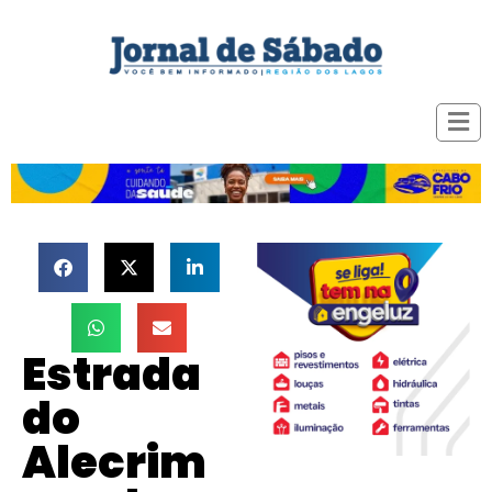
Estrada
do
Alecrim