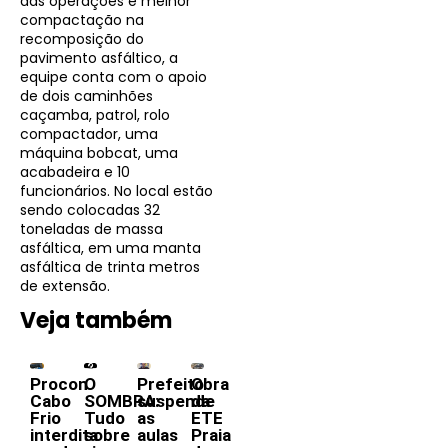
das operações e melhor
compactação na
recomposição do
pavimento asfáltico, a
equipe conta com o apoio
de dois caminhões
caçamba, patrol, rolo
compactador, uma
máquina bobcat, uma
acabadeira e 10
funcionários. No local estão
sendo colocadas 32
toneladas de massa
asfáltica, em uma manta
asfáltica de trinta metros
de extensão.
Veja também
Procon
O
Prefeito
Obra
Cabo
SOMBRA:
suspende
da
Frio
Tudo
as
ETE
interdita
sobre
aulas
Praia