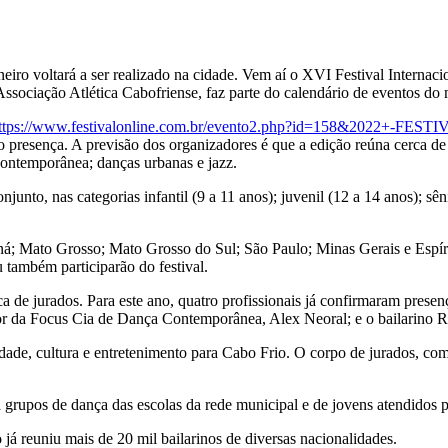
eiro voltará a ser realizado na cidade. Vem aí o XVI Festival Internac
 Associação Atlética Cabofriense, faz parte do calendário de eventos d
ttps://www.festivalonline.com.br/evento2.php?id=158&20
o presença. A previsão dos organizadores é que a edição reúna cerca de 
a contemporânea; danças urbanas e jazz.
njunto, nas categorias infantil (9 a 11 anos); juvenil (12 a 14 anos); 
ná; Mato Grosso; Mato Grosso do Sul; São Paulo; Minas Gerais e Espíri
também participarão do festival.
de jurados. Para este ano, quatro profissionais já confirmaram presenç
tor da Focus Cia de Dança Contemporânea, Alex Neoral; e o bailarino 
ilidade, cultura e entretenimento para Cabo Frio. O corpo de jurados, c
á grupos de dança das escolas da rede municipal e de jovens atendidos 
já reuniu mais de 20 mil bailarinos de diversas nacionalidades.