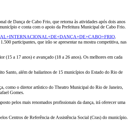
ional de Dança de Cabo Frio, que retorna às atividades após dois anos
o município e conta com o apoio da Prefeitura Municipal de Cabo Frio.
22+-FESTIVAL+INTERNACIONAL+DE+DANÇA+DE+CABO+FRIO
.
1.500 participantes, que irão se apresentar na mostra competitiva, nas
sênior (15 a 17 anos) e avançado (18 a 26 anos). Os melhores em cada
to Santo, além de bailarinos de 15 municípios do Estado do Rio de
a, como o diretor artístico do Theatro Municipal do Rio de Janeiro,
Rafael Gomes.
omposto pelos mais renomados profissionais da dança, irá oferecer uma
pelos Centros de Referência de Assistência Social (Cras) do município.