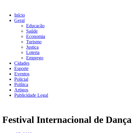
Ir
para
Início
o
Geral
conteúdo
Educação
Saúde
Economia
Turismo
Justiça
Loteria
Emprego
Cidades
Esporte
Eventos
Policial
Política
Artigos
Publicidade Legal
Festival Internacional de Dança