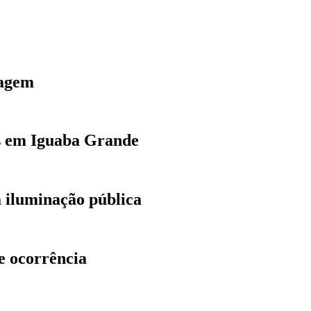
tagem
as em Iguaba Grande
a iluminação pública
e ocorrência