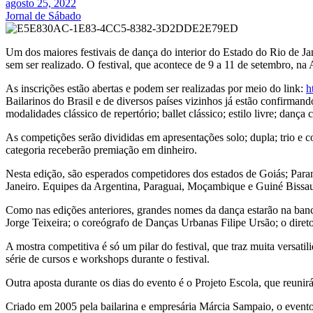
agosto 25, 2022
Jornal de Sábado
Um dos maiores festivais de dança do interior do Estado do Rio de Jan
sem ser realizado. O festival, que acontece de 9 a 11 de setembro, na
As inscrições estão abertas e podem ser realizadas por meio do link:
h
Bailarinos do Brasil e de diversos países vizinhos já estão confirmand
modalidades clássico de repertório; ballet clássico; estilo livre; danç
As competições serão divididas em apresentações solo; dupla; trio e co
categoria receberão premiação em dinheiro.
Nesta edição, são esperados competidores dos estados de Goiás; Para
Janeiro. Equipes da Argentina, Paraguai, Moçambique e Guiné Bissau 
Como nas edições anteriores, grandes nomes da dança estarão na banca 
Jorge Teixeira; o coreógrafo de Danças Urbanas Filipe Ursão; o dire
A mostra competitiva é só um pilar do festival, que traz muita versat
série de cursos e workshops durante o festival.
Outra aposta durante os dias do evento é o Projeto Escola, que reunir
Criado em 2005 pela bailarina e empresária Márcia Sampaio, o evento 