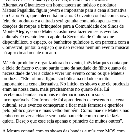
Alternativa Gigantesco em homenagem ao músico e produtor
Mateus Pagalidis, figura jovem e importante para a cena alternativa
em Cabo Frio, que faleceu há um ano. O evento contará com shows,
feira de produtos e a entrada será gratuita contando apenas com
doações de roupas e brinquedos para a Comunidade dos Sinos de
Monte Alegre, como Mateus costumava fazer em seus eventos
culturais. O evento tem o apoio da Secretaria de Cultura que
disponibilizou o espaço, os banheiros químicos e, em parceria com a
Comsercaf, pintou o espaço que não recebia nenhum evento musical
há aproximadamente um ano.
Mãe do produtor e organizadora do evento, Inês Marques conta que
a ideia de fazer o evento partiu tanto da saudade do filho quanto da
necessidade de ver a cidade viver um evento como os que Mateus
produzia. “Ele foi uma figura simbólica na cidade e muito
importante na cena alternativa. No início, os shows que ele produzia
eram na nossa casa, mais precisamente no quarto dele. Lá
recebemos bandas nacionais e internacionais com sons
incomparáveis. Conforme ele foi aprendendo e crescendo na cena
cultural, seus eventos começaram a ficar mais famosos e queridos
pelo público jovem e mais velho também. Como mãe de Mateus não
tenho como ver a cidade sem nada parecido com o que ele fazia
quieta. Desejo que esse seja apenas o primeiro de muitos outros”.
A Mostra contará com os shows das bandas e músicos: MOS com