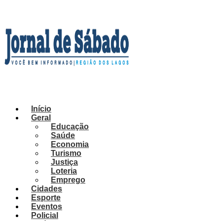
Ir
para
o
conteúdo
Início
Geral
Educação
Saúde
Economia
Turismo
Justiça
Loteria
Emprego
Cidades
Esporte
Eventos
Policial