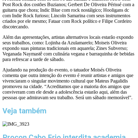
Post Rock dos costões Buzianos; Gerbert De Oliveira Périssé com a
guitarra que chora; Indic Blue com rock nostálgico; Hooligans dc
com Indie Rock furioso; Lincoln Samarina com seus instrumentos
criados por ele mesmo; Fataar com Rock político e Filipe Cordeiro
discotecando.
Além das apresentações, artistas alternativos locais estarão expondo
seus trabalhos, como: Lojinha da Azulamarelo; Moiseis Oliveira
expondo suas pinturas tradicionais em aquarela; Zines Subverso;
Veganada Naymastê com culinária vegana e barraquinha de bebidas
para refrescar a tarde de sábado.
Ajudando na produção do evento, o tatuador Moisés Oliveira
comenta que outra intenção do evento é reunir artistas e amigos que
vivenciaram o singular movimento cultural que Mateus Pagalidis
promoveu na cidade. “Acreditamos que a maioria dos amigos que
conviveram com ele desde a adolescência estarão aqui, além das
pessoas que admiravam seu trabalho. Será um sábado memorável”.
Veja também
Procon Cabo Frio interdita academia