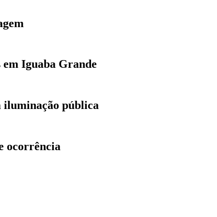
tagem
as em Iguaba Grande
a iluminação pública
e ocorrência