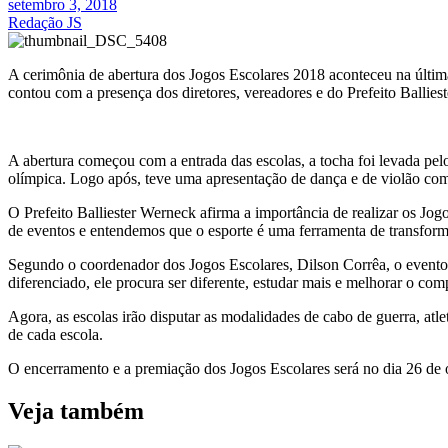
setembro 3, 2018
Redação JS
A cerimônia de abertura dos Jogos Escolares 2018 aconteceu na última 
contou com a presença dos diretores, vereadores e do Prefeito Ballies
A abertura começou com a entrada das escolas, a tocha foi levada pel
olímpica. Logo após, teve uma apresentação de dança e de violão com
O Prefeito Balliester Werneck afirma a importância de realizar os J
de eventos e entendemos que o esporte é uma ferramenta de transform
Segundo o coordenador dos Jogos Escolares, Dilson Corrêa, o event
diferenciado, ele procura ser diferente, estudar mais e melhorar o c
Agora, as escolas irão disputar as modalidades de cabo de guerra, atl
de cada escola.
O encerramento e a premiação dos Jogos Escolares será no dia 26 de
Veja também