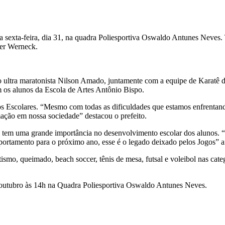
sexta-feira, dia 31, na quadra Poliesportiva Oswaldo Antunes Neves. Te
ter Werneck.
o ultra maratonista Nilson Amado, juntamente com a equipe de Karatê do
 os alunos da Escola de Artes Antônio Bispo.
ogos Escolares. “Mesmo com todas as dificuldades que estamos enfrenta
ação em nossa sociedade” destacou o prefeito.
o tem uma grande importância no desenvolvimento escolar dos alunos.
omportamento para o próximo ano, esse é o legado deixado pelos Jogos” 
etismo, queimado, beach soccer, tênis de mesa, futsal e voleibol nas c
 outubro às 14h na Quadra Poliesportiva Oswaldo Antunes Neves.