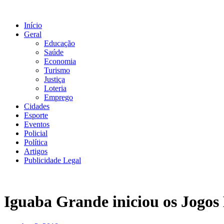
Ir
para
Início
o
Geral
conteúdo
Educação
Saúde
Economia
Turismo
Justiça
Loteria
Emprego
Cidades
Esporte
Eventos
Policial
Política
Artigos
Publicidade Legal
Iguaba Grande iniciou os Jogos 