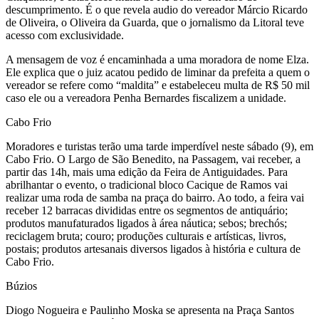
descumprimento. É o que revela audio do vereador Márcio Ricardo
de Oliveira, o Oliveira da Guarda, que o jornalismo da Litoral teve
acesso com exclusividade.
A mensagem de voz é encaminhada a uma moradora de nome Elza.
Ele explica que o juiz acatou pedido de liminar da prefeita a quem o
vereador se refere como “maldita” e estabeleceu multa de R$ 50 mil
caso ele ou a vereadora Penha Bernardes fiscalizem a unidade.
Cabo Frio
Moradores e turistas terão uma tarde imperdível neste sábado (9), em
Cabo Frio. O Largo de São Benedito, na Passagem, vai receber, a
partir das 14h, mais uma edição da Feira de Antiguidades. Para
abrilhantar o evento, o tradicional bloco Cacique de Ramos vai
realizar uma roda de samba na praça do bairro. Ao todo, a feira vai
receber 12 barracas divididas entre os segmentos de antiquário;
produtos manufaturados ligados à área náutica; sebos; brechós;
reciclagem bruta; couro; produções culturais e artísticas, livros,
postais; produtos artesanais diversos ligados à história e cultura de
Cabo Frio.
Búzios
Diogo Nogueira e Paulinho Moska se apresenta na Praça Santos