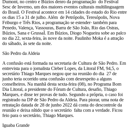
Dumont, no centro e Búzios denro da programação do Festival
Sesc de Inverno, um dos maiores eventos culturais multilinguagem
do Brasil. O Festival acontece em 14 cidades do estado do Rio entre
os dias 15 a 31 de julho. Além de Petrópolis, Teresópolis, Nova
Friburgo e Três Rios, a programação se estender· também para
Penedo, Valença, Vassouras, Barra de São João, Rio das Ostras,
Búzios, Sana e GrussaÌ. Em Búzios, Diogo Nogueira sobe ao palco
no dia 22, sexta-feira, às nove da noite. Paulinho Moka é a atração
do sábado, às sete da noite.
São Pedro da Aldeia
A confusão está formada na secretaria de Cultura de São Pedro. Em
entrevista para o jornalista Cleber Lopes, da Litoral FM, 94,5, o
secretário Thiago Marques negou que na reunião do dia 27 de
junho teria ocorrido uma confusão com desrespeito a alguns
conselheiros. Na manhã desta sexta-feira (08), no Programa Bom
Dia Litoral, a presidente do Fórum de Cultura, desafio, Thiago
Marques, e disse ter provas de tudo. Segundo a própria, o caso foi
registrado na DP de São Pedro da Aldeia. Para piorar, uma nota de
retratação datada de 28 de junho 2022 dá conta do descontrole da
reunião e deixa nítido que o secretário falta com a verdade. Ficou
feio para o secretário, Thiago Marques.
Iguaba Grande