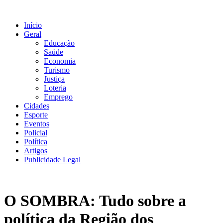
Ir
para
Início
o
Geral
conteúdo
Educação
Saúde
Economia
Turismo
Justiça
Loteria
Emprego
Cidades
Esporte
Eventos
Policial
Política
Artigos
Publicidade Legal
O SOMBRA: Tudo sobre a
política da Região dos