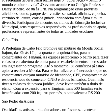
A Prefeitura de Araruama realiza hoje o “Super Ação – Sentir o
mundo é colorir a vida” .O evento acontece no Colégio Professor
Darcy Ribeiro, de 8h às 17h. Na programação estão previstas
atividades, como: parque de diversões sensorial, oficinas, capoeira,
carrinho da leitura, corrida guiada, brincadeira com água e muita
diversão. Participam do encontro os alunos da Educação Inclusiva
Municipal, seus respectivos responsáveis, os profissionais de apoio,
professores e representantes de todas as unidades escolares.
Cabo Frio
A Prefeitura de Cabo Frio promove um mutirão da Moeda Social
Itajuru, das 9h às 12h, na quarta e na quinta-feira, para os
comerciantes do Tangará. As equipes percorrerão o bairro para fazer
cadastro e a abertura de conta para os estabelecimentos interessados
em ingressar no programa. Até o momento, 38 comércios já estão
aptos a receber a Moeda. Para se formalizarem, é necessário que os
comerciantes estejam munidos de identidade, CPF, comprovante de
residência e/ou do comércio, CNPJ e dados bancários. Quem não
tiver o cadastro de pessoa jurídica, deve levar também o título de
eleitor. Com a expansão para o Tangará, mais 500 famílias serão
beneficiadas com 200 itajurus por mês, o equivalente a R$ 200.
São Pedro da Aldeia
Os cidadãos, artistas, arte-educadores, professores, agentes e