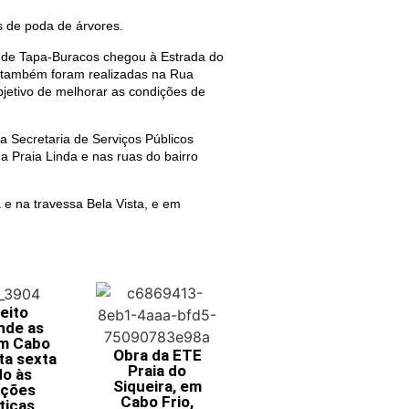
s de poda de árvores.
 de Tapa-Buracos chegou à Estrada do
a também foram realizadas na Rua
bjetivo de melhorar as condições de
da Secretaria de Serviços Públicos
a Praia Linda e nas ruas do bairro
 e na travessa Bela Vista, e em
eito
nde as
em Cabo
Obra da ETE
ta sexta
Praia do
do às
Siqueira, em
ições
Cabo Frio,
ticas