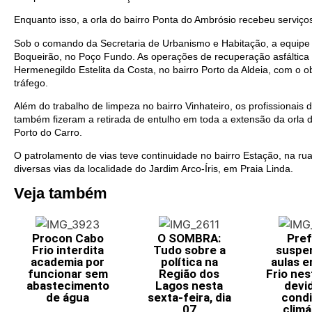
Enquanto isso, a orla do bairro Ponta do Ambrósio recebeu serviço
Sob o comando da Secretaria de Urbanismo e Habitação, a equipe
Boqueirão, no Poço Fundo. As operações de recuperação asfáltic
Hermenegildo Estelita da Costa, no bairro Porto da Aldeia, com o o
tráfego.
Além do trabalho de limpeza no bairro Vinhateiro, os profissionais 
também fizeram a retirada de entulho em toda a extensão da orla d
Porto do Carro.
O patrolamento de vias teve continuidade no bairro Estação, na rua
diversas vias da localidade do Jardim Arco-Íris, em Praia Linda.
Veja também
Procon Cabo
O SOMBRA:
Pref
Frio interdita
Tudo sobre a
suspe
academia por
política na
aulas 
funcionar sem
Região dos
Frio nes
abastecimento
Lagos nesta
devi
de água
sexta-feira, dia
cond
07
climá