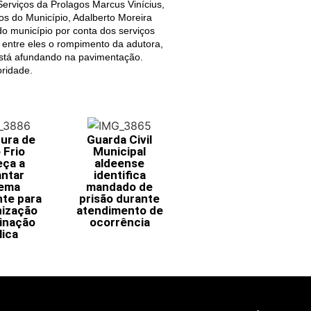
Serviços da Prolagos Marcus Vinícius,
os do Município, Adalberto Moreira
 do município por conta dos serviços
, entre eles o rompimento da adutora,
 está afundando na pavimentação.
oridade.
tura de
Guarda Civil
 Frio
Municipal
ça a
aldeense
antar
identifica
tema
mandado de
nte para
prisão durante
ização
atendimento de
minação
ocorrência
lica