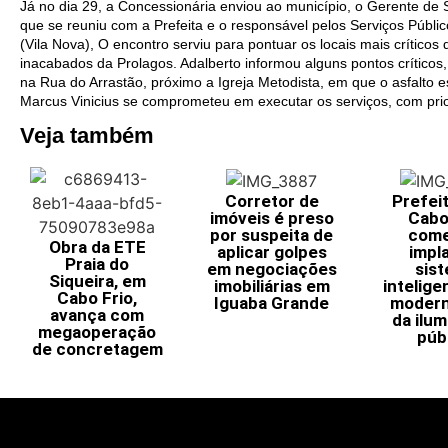
Já no dia 29, a Concessionária enviou ao município, o Gerente de 
que se reuniu com a Prefeita e o responsável pelos Serviços Públic
(Vila Nova), O encontro serviu para pontuar os locais mais críticos
inacabados da Prolagos. Adalberto informou alguns pontos críticos
na Rua do Arrastão, próximo a Igreja Metodista, em que o asfalto
Marcus Vinicius se comprometeu em executar os serviços, com pri
Veja também
Corretor de
Prefei
imóveis é preso
Cabo
por suspeita de
come
Obra da ETE
aplicar golpes
impl
Praia do
em negociações
sis
Siqueira, em
imobiliárias em
intelige
Cabo Frio,
Iguaba Grande
modern
avança com
da ilu
megaoperação
púb
de concretagem